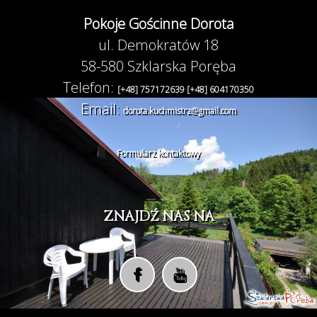
Pokoje Gościnne Dorota
ul. Demokratów 18
58-580 Szklarska Poręba
Telefon:
[+48] 757172639
[+48] 604170350
Email:
dorota.kuchmistrz@gmail.com
Formularz kontaktowy
ZNAJDŹ NAS NA