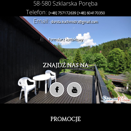
58-580 Szklarska Poręba
Telefon:
[+48] 757172639
[+48] 604170350
Email:
dorota.kuchmistrz@gmail.com
Formularz kontaktowy
ZNAJDŹ NAS NA
PROMOCJE