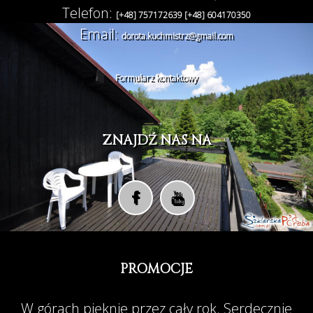
Telefon:
[+48] 757172639
[+48] 604170350
Email:
dorota.kuchmistrz@gmail.com
Formularz kontaktowy
ZNAJDŹ NAS NA
PROMOCJE
W górach pięknie przez cały rok. Serdecznie