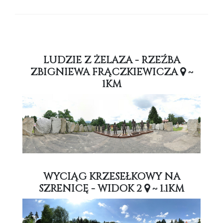
LUDZIE Z ŻELAZA - RZEŹBA
ZBIGNIEWA FRĄCZKIEWICZA
~
1KM
WYCIĄG KRZESEŁKOWY NA
SZRENICĘ - WIDOK 2
~ 1.1KM