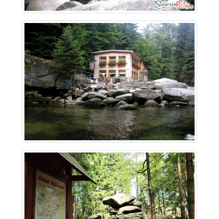
~ 3.1 km