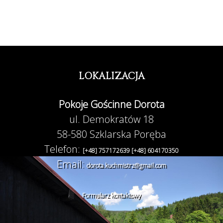
LOKALIZACJA
Pokoje Gościnne Dorota
ul. Demokratów 18
58-580 Szklarska Poręba
Telefon:
[+48] 757172639
[+48] 604170350
Email:
dorota.kuchmistrz@gmail.com
Formularz kontaktowy